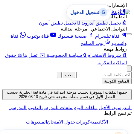
الإشعارات
🔔
إدارة الإشعارات
G
تسجيل الدخول
التطبيقات
🤖
تحميل تطبيق أندرويد

تحميل تطبيق آيفون
التواصل الاجتماعي | مرحلة ابتدائية
قناة تيليجرام
صفحة فيسبوك
قناة يوتيوب
قناة
واتساب
بوت المناهج
روابط مهمة
📄
شروط الاستخدام
🔒
سياسة الخصوصية
✉️
اتصل بنا
⚖️
حقوق
الملكية الفكرية
بحث
المناهج الكويتية
جميع الملفات المتوفرة بحسب مرحلة ابتدائية في مادة لغة انجليزية بحسب
الفصل الأول في قسم ملفات متنوعة حتى تاريخ 10-08-2026
المدرسون
الأخبار
ملفات اليوم
ملفات للمدرس
التقويم المدرسي
تم نسخ الرابط
الأكاديمية
كويزات
جدول الامتحان
الفيديوهات