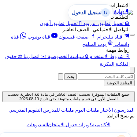
الإشعارات
🔔
إدارة الإشعارات
G
تسجيل الدخول
التطبيقات
🤖
تحميل تطبيق أندرويد

تحميل تطبيق آيفون
التواصل الاجتماعي | الصف العاشر
قناة تيليجرام
صفحة فيسبوك
قناة يوتيوب
قناة
واتساب
بوت المناهج
روابط مهمة
📄
شروط الاستخدام
🔒
سياسة الخصوصية
✉️
اتصل بنا
⚖️
حقوق
الملكية الفكرية
بحث
المناهج الكويتية
جميع الملفات المتوفرة بحسب الصف العاشر في مادة لغة انجليزية بحسب
الفصل الأول في قسم ملفات متنوعة حتى تاريخ 10-08-2026
المدرسون
الأخبار
ملفات اليوم
ملفات للمدرس
التقويم المدرسي
تم نسخ الرابط
الأكاديمية
كويزات
جدول الامتحان
الفيديوهات