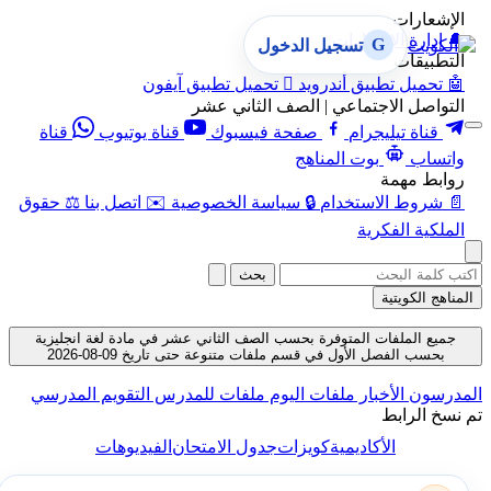
الإشعارات
🔔
إدارة الإشعارات
G
تسجيل الدخول
التطبيقات
🤖
تحميل تطبيق أندرويد

تحميل تطبيق آيفون
التواصل الاجتماعي | الصف الثاني عشر
قناة تيليجرام
صفحة فيسبوك
قناة يوتيوب
قناة
واتساب
بوت المناهج
روابط مهمة
📄
شروط الاستخدام
🔒
سياسة الخصوصية
✉️
اتصل بنا
⚖️
حقوق
الملكية الفكرية
بحث
المناهج الكويتية
جميع الملفات المتوفرة بحسب الصف الثاني عشر في مادة لغة انجليزية
بحسب الفصل الأول في قسم ملفات متنوعة حتى تاريخ 09-08-2026
المدرسون
الأخبار
ملفات اليوم
ملفات للمدرس
التقويم المدرسي
تم نسخ الرابط
الأكاديمية
كويزات
جدول الامتحان
الفيديوهات