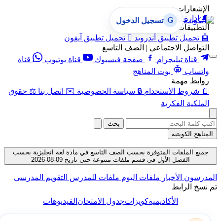
الإشعارات
🔔
إدارة الإشعارات
G
تسجيل الدخول
التطبيقات
🤖
تحميل تطبيق أندرويد

تحميل تطبيق آيفون
التواصل الاجتماعي | الصف التاسع
قناة تيليجرام
صفحة فيسبوك
قناة يوتيوب
قناة
واتساب
بوت المناهج
روابط مهمة
📄
شروط الاستخدام
🔒
سياسة الخصوصية
✉️
اتصل بنا
⚖️
حقوق
الملكية الفكرية
بحث
المناهج الكويتية
جميع الملفات المتوفرة بحسب الصف التاسع في مادة لغة انجليزية بحسب
الفصل الأول في قسم ملفات متنوعة حتى تاريخ 09-08-2026
المدرسون
الأخبار
ملفات اليوم
ملفات للمدرس
التقويم المدرسي
تم نسخ الرابط
الأكاديمية
كويزات
جدول الامتحان
الفيديوهات