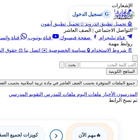
الإشعارات
🔔
إدارة الإشعارات
G
تسجيل الدخول
التطبيقات
🤖
تحميل تطبيق أندرويد

تحميل تطبيق آيفون
التواصل الاجتماعي | الصف العاشر
قناة تيليجرام
صفحة فيسبوك
قناة يوتيوب
قناة واتس
روابط مهمة
📄
شروط الاستخدام
🔒
سياسة الخصوصية
✉️
اتصل بنا
⚖️
حقوق الم
بحث
المناهج الكويتية
جميع الملفات المتوفرة بحسب الصف العاشر في مادة تربية اسلامية بحسب الفصل الثان
المدرسون
الأخبار
ملفات اليوم
ملفات للمدرس
التقويم المدرسي
تم نسخ الرابط
كويزات لجميع الص
🔥
مهم الآن