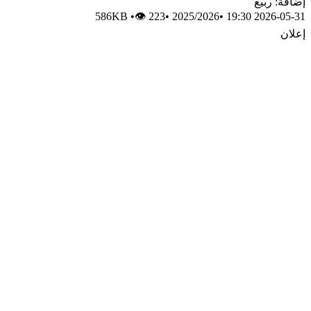
إضافة: ربيع
586KB
•
👁 223
•
2025/2026
•
2026-05-31 19:30
إعلان