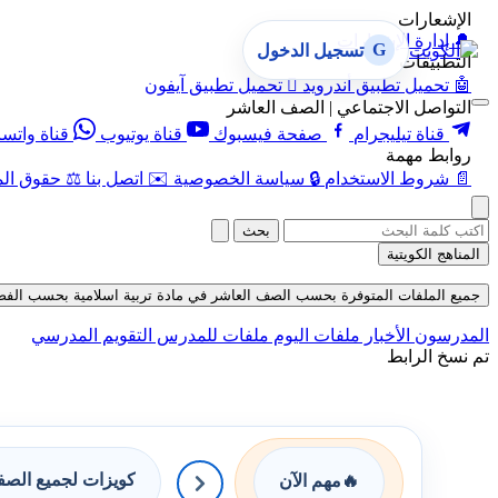
الإشعارات
🔔
إدارة الإشعارات
G
تسجيل الدخول
التطبيقات
🤖
تحميل تطبيق أندرويد

تحميل تطبيق آيفون
التواصل الاجتماعي | الصف العاشر
قناة تيليجرام
صفحة فيسبوك
قناة يوتيوب
قناة واتس
روابط مهمة
📄
شروط الاستخدام
🔒
سياسة الخصوصية
✉️
اتصل بنا
⚖️
حقوق الم
بحث
المناهج الكويتية
جميع الملفات المتوفرة بحسب الصف العاشر في مادة تربية اسلامية بحسب الفصل الثان
المدرسون
الأخبار
ملفات اليوم
ملفات للمدرس
التقويم المدرسي
تم نسخ الرابط
كويزات لجميع الص
🔥
مهم الآن