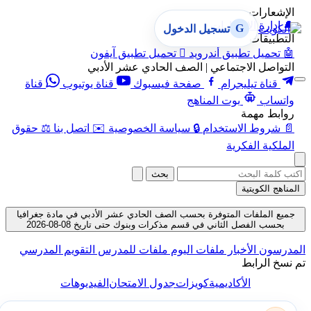
الإشعارات
🔔
إدارة الإشعارات
G
تسجيل الدخول
التطبيقات
🤖
تحميل تطبيق أندرويد

تحميل تطبيق آيفون
التواصل الاجتماعي | الصف الحادي عشر الأدبي
قناة تيليجرام
صفحة فيسبوك
قناة يوتيوب
قناة
واتساب
بوت المناهج
روابط مهمة
📄
شروط الاستخدام
🔒
سياسة الخصوصية
✉️
اتصل بنا
⚖️
حقوق
الملكية الفكرية
بحث
المناهج الكويتية
جميع الملفات المتوفرة بحسب الصف الحادي عشر الأدبي في مادة جغرافيا
بحسب الفصل الثاني في قسم مذكرات وبنوك حتى تاريخ 08-08-2026
المدرسون
الأخبار
ملفات اليوم
ملفات للمدرس
التقويم المدرسي
تم نسخ الرابط
الأكاديمية
كويزات
جدول الامتحان
الفيديوهات