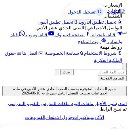
الإشعارات
🔔
إدارة الإشعارات
G
تسجيل الدخول
التطبيقات
🤖
تحميل تطبيق أندرويد

تحميل تطبيق آيفون
التواصل الاجتماعي | الصف الحادي عشر الأدبي
قناة تيليجرام
صفحة فيسبوك
قناة يوتيوب
قناة
واتساب
بوت المناهج
روابط مهمة
📄
شروط الاستخدام
🔒
سياسة الخصوصية
✉️
اتصل بنا
⚖️
حقوق
الملكية الفكرية
بحث
المناهج الكويتية
جميع الملفات المتوفرة بحسب الصف الحادي عشر الأدبي في مادة
اجتماعيات بحسب الفصل الثاني حتى تاريخ 10-08-2026
المدرسون
الأخبار
ملفات اليوم
ملفات للمدرس
التقويم المدرسي
تم نسخ الرابط
الأكاديمية
كويزات
جدول الامتحان
الفيديوهات