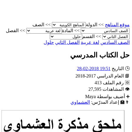
الصف
>>
الدولة
>>
موقع المناه
الفصل
>>
المادة
>>
القسم
>>
حلول
الفصل الثاني
لغة عربية
الصف الساد
حل الكتاب المدرس
19:51 2018-02-28
التاريخ

2017-2018
العام الدراسي

413
رقم الملف

27,595
المشاهدات

Maya
أضيف بواسطة
العشماوي
إعداد المدرّس:
👨‍