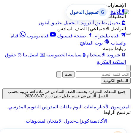
الإشعارات
🔔
إدارة الإشعارات
G
تسجيل الدخول
التطبيقات
🤖
تحميل تطبيق أندرويد

تحميل تطبيق آيفون
التواصل الاجتماعي | الصف السادس
قناة تيليجرام
صفحة فيسبوك
قناة يوتيوب
قناة
واتساب
بوت المناهج
روابط مهمة
📄
شروط الاستخدام
🔒
سياسة الخصوصية
✉️
اتصل بنا
⚖️
حقوق
الملكية الفكرية
بحث
المناهج الكويتية
جميع الملفات المتوفرة بحسب الصف السادس في مادة لغة عربية بحسب
الفصل الثاني في قسم حلول حتى تاريخ 07-08-2026
لمدرسون
الأخبار
ملفات اليوم
ملفات للمدرس
التقويم المدرسي
م نسخ الرابط
الأكاديمية
كويزات
جدول الامتحان
الفيديوهات