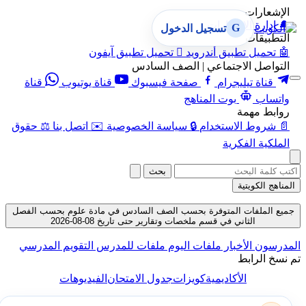
الإشعارات
🔔
إدارة الإشعارات
G
تسجيل الدخول
التطبيقات
🤖
تحميل تطبيق أندرويد

تحميل تطبيق آيفون
التواصل الاجتماعي | الصف السادس
قناة تيليجرام
صفحة فيسبوك
قناة يوتيوب
قناة
واتساب
بوت المناهج
روابط مهمة
📄
شروط الاستخدام
🔒
سياسة الخصوصية
✉️
اتصل بنا
⚖️
حقوق
الملكية الفكرية
بحث
المناهج الكويتية
جميع الملفات المتوفرة بحسب الصف السادس في مادة علوم بحسب الفصل
الثاني في قسم ملخصات وتقارير حتى تاريخ 08-08-2026
المدرسون
الأخبار
ملفات اليوم
ملفات للمدرس
التقويم المدرسي
تم نسخ الرابط
الأكاديمية
كويزات
جدول الامتحان
الفيديوهات