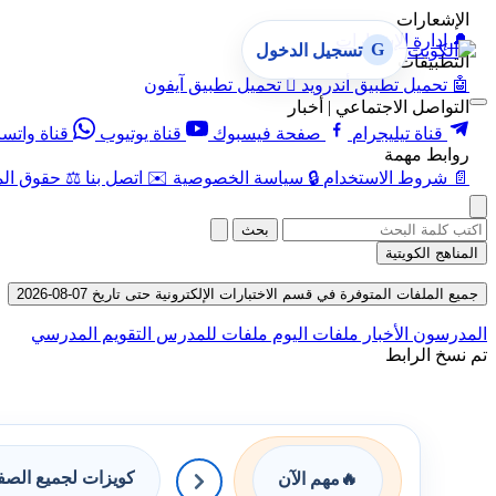
الإشعارات
🔔
إدارة الإشعارات
G
تسجيل الدخول
التطبيقات
🤖
تحميل تطبيق أندرويد

تحميل تطبيق آيفون
التواصل الاجتماعي | أخبار
قناة تيليجرام
صفحة فيسبوك
قناة يوتيوب
قناة واتس
روابط مهمة
📄
شروط الاستخدام
🔒
سياسة الخصوصية
✉️
اتصل بنا
⚖️
حقوق الم
بحث
المناهج الكويتية
جميع الملفات المتوفرة في قسم الاختبارات الإلكترونية حتى تاريخ 07-08-2026
المدرسون
الأخبار
ملفات اليوم
ملفات للمدرس
التقويم المدرسي
تم نسخ الرابط
كويزات لجميع الص
🔥
مهم الآن