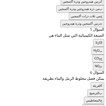
أ
ذرتين هيدروجين وذرة أكسجين
ب
من ذرة هيدروجين وذرة أكسجين
ج
من ثلاث ذرات أكسجين
د
ذرتين أكسجين وذرة هيدروجين
السؤال 5
الصيغة الكيميائية التي تمثل الماء هي
S
O
أ
2
H
O
ب
2
CO
ج
2
NO
د
2
السؤال 6
يمكن فصل مخلوط الرمل والماء بطريقة
أ
الغربلة
ب
الترشيح
ج
المغناطيس