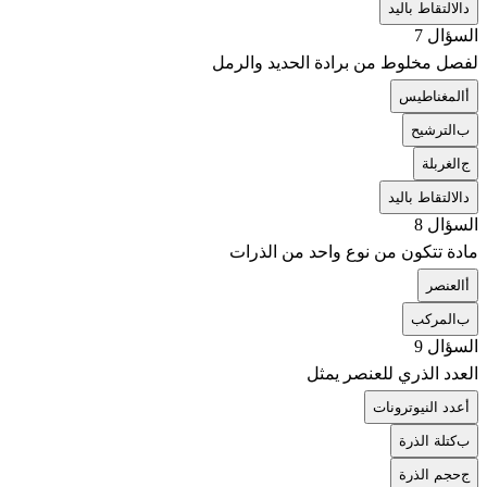
د
الالتقاط باليد
السؤال 7
لفصل مخلوط من برادة الحديد والرمل
أ
المغناطيس
ب
الترشيح
ج
الغربلة
د
الالتقاط باليد
السؤال 8
مادة تتكون من نوع واحد من الذرات
أ
العنصر
ب
المركب
السؤال 9
العدد الذري للعنصر يمثل
أ
عدد النيوترونات
ب
كتلة الذرة
ج
حجم الذرة