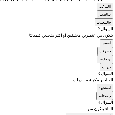
أ
المركب
ب
العنصر
ج
المخلوط
السؤال 2
يتكون من عنصرين مختلفين أو أكثر متحدين كيميائيًا
أ
عنصر
ب
مركب
ج
مخلوط
د
ذرات
السؤال 3
العناصر مكونة من ذرات
أ
متشابهة
ب
مختلفة
السؤال 4
الماء يتكون من