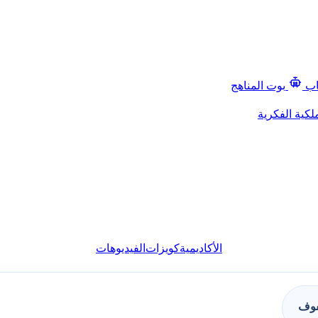
اب
بوت المناهج
لكية الفكرية
الأكاديمية
كويزات
الفيديوهات
فوف