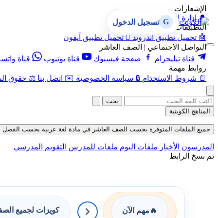
الإشعارات
🔔
إدارة الإشعارات
G
تسجيل الدخول
التطبيقات
🤖
تحميل تطبيق أندرويد

تحميل تطبيق آيفون
التواصل الاجتماعي | الصف العاشر
قناة تيليجرام
صفحة فيسبوك
قناة يوتيوب
قناة واتس
روابط مهمة
📄
شروط الاستخدام
🔒
سياسة الخصوصية
✉️
اتصل بنا
⚖️
حقوق الم
بحث
المناهج الكويتية
جميع الملفات المتوفرة بحسب الصف العاشر في مادة لغة عربية بحسب الفصل الثاني ف
المدرسون
الأخبار
ملفات اليوم
ملفات للمدرس
التقويم المدرسي
تم نسخ الرابط
كويزات لجميع الص
🔥
مهم الآن