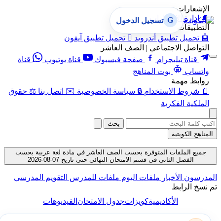
الإشعارات
🔔
إدارة الإشعارات
G
تسجيل الدخول
التطبيقات
🤖
تحميل تطبيق أندرويد

تحميل تطبيق آيفون
التواصل الاجتماعي | الصف العاشر
قناة تيليجرام
صفحة فيسبوك
قناة يوتيوب
قناة
واتساب
بوت المناهج
روابط مهمة
📄
شروط الاستخدام
🔒
سياسة الخصوصية
✉️
اتصل بنا
⚖️
حقوق
الملكية الفكرية
بحث
المناهج الكويتية
جميع الملفات المتوفرة بحسب الصف العاشر في مادة لغة عربية بحسب
الفصل الثاني في قسم الامتحان النهائي حتى تاريخ 07-08-2026
المدرسون
الأخبار
ملفات اليوم
ملفات للمدرس
التقويم المدرسي
تم نسخ الرابط
الأكاديمية
كويزات
جدول الامتحان
الفيديوهات