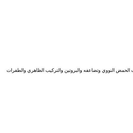
اسي الثاني عدد اوراق هذا الملف 25 ورقة ويتضمن جزئ الورثة وتركيب الحمض النووي وتضاعفه والبروتين والتركيب الظاهري والطفرات