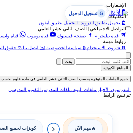
الإشعارات
🔔
إدارة الإشعارات
G
تسجيل الدخول
التطبيقات
🤖
تحميل تطبيق أندرويد

تحميل تطبيق آيفون
التواصل الاجتماعي | الصف الثاني عشر العلمي
قناة تيليجرام
صفحة فيسبوك
قناة يوتيوب
قناة واتس
روابط مهمة
📄
شروط الاستخدام
🔒
سياسة الخصوصية
✉️
اتصل بنا
⚖️
حقوق الم
بحث
المناهج الكويتية
جميع الملفات المتوفرة بحسب الصف الثاني عشر العلمي في مادة علوم بحسب الفصل ا
المدرسون
الأخبار
ملفات اليوم
ملفات للمدرس
التقويم المدرسي
تم نسخ الرابط
كويزات لجميع الص
🔥
مهم الآن