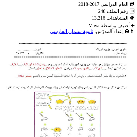
📘
العام الدراسي
2017-2018
🆔
رقم الملف
248
👁
المشاهدات
13,216
➕
أضيف بواسطة
Maya
👨‍🏫
إعداد المدرّس:
ثانوية سلمان الفارسي