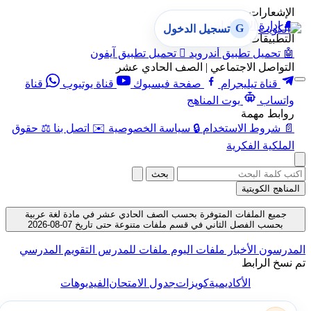
الإشعارات
🔔
إدارة الإشعارات
G
تسجيل الدخول
التطبيقات
🤖
تحميل تطبيق أندرويد

تحميل تطبيق آيفون
التواصل الاجتماعي | الصف الحادي عشر
قناة تيليجرام
صفحة فيسبوك
قناة يوتيوب
قناة
واتساب
بوت المناهج
روابط مهمة
📄
شروط الاستخدام
🔒
سياسة الخصوصية
✉️
اتصل بنا
⚖️
حقوق
الملكية الفكرية
بحث
المناهج الكويتية
جميع الملفات المتوفرة بحسب الصف الحادي عشر في مادة لغة عربية
بحسب الفصل الثاني في قسم ملفات متنوعة حتى تاريخ 07-08-2026
المدرسون
الأخبار
ملفات اليوم
ملفات للمدرس
التقويم المدرسي
تم نسخ الرابط
الأكاديمية
كويزات
جدول الامتحان
الفيديوهات