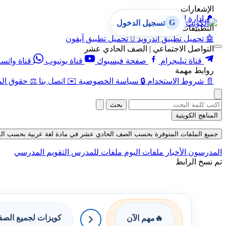
الإشعارات
🔔
إدارة الإشعارات
G
تسجيل الدخول
التطبيقات
🤖
تحميل تطبيق أندرويد

تحميل تطبيق آيفون
التواصل الاجتماعي | الصف الحادي عشر
قناة تيليجرام
صفحة فيسبوك
قناة يوتيوب
قناة واتس
روابط مهمة
📄
شروط الاستخدام
🔒
سياسة الخصوصية
✉️
اتصل بنا
⚖️
حقوق الم
بحث
المناهج الكويتية
جميع الملفات المتوفرة بحسب الصف الحادي عشر في مادة لغة عربية بحسب الفصل الث
المدرسون
الأخبار
ملفات اليوم
ملفات للمدرس
التقويم المدرسي
تم نسخ الرابط
كويزات لجميع الص
🔥
مهم الآن