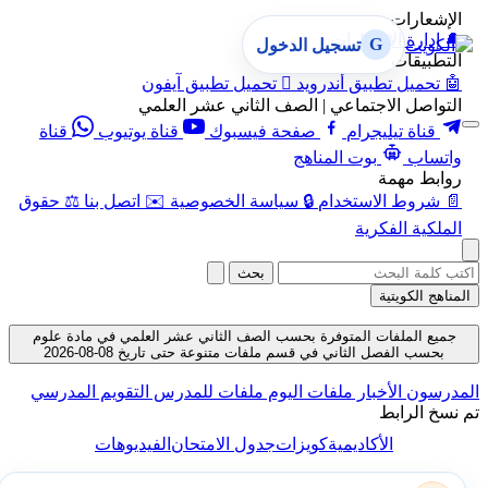
الإشعارات
🔔
إدارة الإشعارات
G
تسجيل الدخول
التطبيقات
🤖
تحميل تطبيق أندرويد

تحميل تطبيق آيفون
التواصل الاجتماعي | الصف الثاني عشر العلمي
قناة تيليجرام
صفحة فيسبوك
قناة يوتيوب
قناة
واتساب
بوت المناهج
روابط مهمة
📄
شروط الاستخدام
🔒
سياسة الخصوصية
✉️
اتصل بنا
⚖️
حقوق
الملكية الفكرية
بحث
المناهج الكويتية
جميع الملفات المتوفرة بحسب الصف الثاني عشر العلمي في مادة علوم
بحسب الفصل الثاني في قسم ملفات متنوعة حتى تاريخ 08-08-2026
المدرسون
الأخبار
ملفات اليوم
ملفات للمدرس
التقويم المدرسي
تم نسخ الرابط
الأكاديمية
كويزات
جدول الامتحان
الفيديوهات