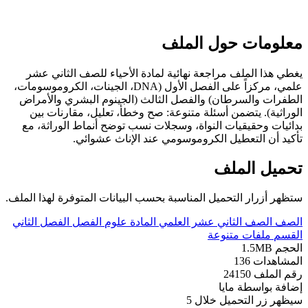
معلومات حول الملف
يغطي هذا الملف مراجعة نهائية لمادة الأحياء للصف الثاني عشر
علمي، مركزاً على الفصل الأول (DNA، الجينات، الكروموسومات،
الطفرات والسرطان) والفصل الثالث (الجينوم البشري والأمراض
الوراثية). يتضمن أسئلة متنوعة: صح وخطأ، تعليل، مقارنات بين
بدائيات وحقيقيات النواة، وسجلات نسب توضح أنماط الوراثة، مع
تأكيد أن التعطيل الكروموسومي عند الإناث عشوائي.
تحميل الملف
ستظهر أزرار التحميل المناسبة بحسب البيانات المتوفرة لهذا الملف.
الصف
الصف الثاني عشر العلمي
المادة
علوم
الفصل
الفصل الثاني
القسم
ملفات متنوعة
الحجم
1.5MB
المشاهدات
136
رقم الملف
24150
إضافة بواسطة
مايا
سيظهر زر التحميل خلال
5