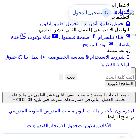
الإشعارات
🔔
إدارة الإشعارات
G
تسجيل الدخول
التطبيقات
🤖
تحميل تطبيق أندرويد

تحميل تطبيق آيفون
التواصل الاجتماعي | الصف الثاني عشر العلمي
قناة تيليجرام
صفحة فيسبوك
قناة يوتيوب
قناة
واتساب
بوت المناهج
روابط مهمة
📄
شروط الاستخدام
🔒
سياسة الخصوصية
✉️
اتصل بنا
⚖️
حقوق
الملكية الفكرية
بحث
المناهج الكويتية
جميع الملفات المتوفرة بحسب الصف الثاني عشر العلمي في مادة علوم
بحسب الفصل الثاني في قسم ملفات متنوعة حتى تاريخ 08-08-2026
المدرسون
الأخبار
ملفات اليوم
ملفات للمدرس
التقويم المدرسي
تم نسخ الرابط
الأكاديمية
كويزات
جدول الامتحان
الفيديوهات