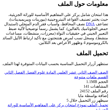
معلومات حول الملف
هذا امتحان شامل يركز على المفاهيم الأساسية للوراثة الجزيئية،
حيث يختبر تصنيف القواعد النيتروجينية (بيورينات وبيريميدينات)،
تضاعف
DNA
نصف المحافظ، وأسباب فقر الدم المنجلي (استبدال
حمض الجلوتاميك بالفالين). كما يشمل رسماً توضيحياً لآلية ضبط
التعبير الجيني في حقيقيات النواة (معززات، منشطات، مساعدات
منشط)، وسجل نسب لمرض هنتنجتون مع تأكيد ارتباط الأليل السائد
بالكروموسوم 4 وظهور الأعراض بعد الثلاثين.
تحميل الملف
ستظهر أزرار التحميل المناسبة بحسب البيانات المتوفرة لهذا الملف.
الصف
الصف الثاني عشر العلمي
المادة
علوم
الفصل
الفصل الثاني
القسم
ملفات متنوعة
الحجم
1.1MB
المشاهدات
141
رقم الملف
24152
إضافة بواسطة
مايا
سيظهر زر التحميل خلال
5
تحميل الملف
نموذج امتحان يركز على المفاهيم الأساسية للوراثة
الجزيئية