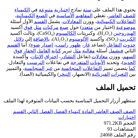
يحتوي هذا الملف على
ستة
نماذج
اختبارية
متنوعة
في
الكيمياء
للصف
العاشر
، تغطي
المفاهيم
الأساسية
في
الصيغ
الكيميائية
،
التفاعلات
الكيميائية
، ووزن
المعادلات
. يشمل
القسم
الأول أسئلة
موضوعية
(اختيار من
متعدد
) حول
صيغ
مركبات
مثل
فوق
أكسيد
الهيدروجين
(H₂O₂)، وكبريتات
الكالسيوم
(CaSO₄)، وثالث أكسيد
الكبريت
(SO₃)، وأكسيد
الألومنيوم
(Al₂O₃)،
بالإضافة
إلى
دلائل
حدوث
التفاعل
(تصاعد
غاز
،
ظهور
راسب
،
إصدار
ضوء
). أما
القسم
الثاني
فيشمل
أسئلة
مقالية
مثل
تبرير
كتابة
العامل
الحفاز
فوق
السهم
، ووزن
معادلات
(تفاعل
النشادر
،
احتراق
الإيثان
، وأكسدة
الحديد
)، وتحديد
الأيونات
المتفرجة
في تفاعلات
الترسيب
والتعادل.
كما
يتضمن تمييز
التفاعلات
المتجانسة
من
غير
المتجانسة
، والتمييز
بين
التغيرات
الفيزيائية
(الانصهار،
التبخر
) والكيميائية (الصدأ).
تحميل الملف
ستظهر أزرار التحميل المناسبة بحسب البيانات المتوفرة لهذا الملف.
الصف
الصف العاشر
المادة
كيمياء
الفصل
الفصل الثاني
القسم
اختبارات
الحجم
971.2KB
المشاهدات
93
رقم الملف
24068