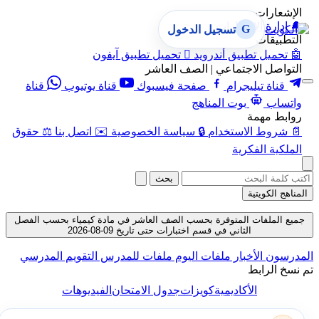
الإشعارات
🔔
إدارة الإشعارات
G
تسجيل الدخول
التطبيقات
🤖
تحميل تطبيق أندرويد

تحميل تطبيق آيفون
التواصل الاجتماعي | الصف العاشر
قناة تيليجرام
صفحة فيسبوك
قناة يوتيوب
قناة
واتساب
بوت المناهج
روابط مهمة
📄
شروط الاستخدام
🔒
سياسة الخصوصية
✉️
اتصل بنا
⚖️
حقوق
الملكية الفكرية
بحث
المناهج الكويتية
جميع الملفات المتوفرة بحسب الصف العاشر في مادة كيمياء بحسب الفصل
الثاني في قسم اختبارات حتى تاريخ 09-08-2026
المدرسون
الأخبار
ملفات اليوم
ملفات للمدرس
التقويم المدرسي
تم نسخ الرابط
الأكاديمية
كويزات
جدول الامتحان
الفيديوهات