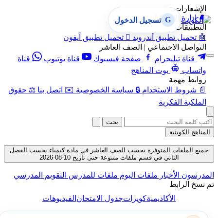
الإشعارات
🔔
إدارة الإشعارات
G
تسجيل الدخول
التطبيقات
🤖
تحميل تطبيق أندرويد

تحميل تطبيق آيفون
التواصل الاجتماعي | الصف العاشر
قناة تيليجرام
صفحة فيسبوك
قناة يوتيوب
قناة
واتساب
بوت المناهج
روابط مهمة
📄
شروط الاستخدام
🔒
سياسة الخصوصية
✉️
اتصل بنا
⚖️
حقوق
الملكية الفكرية
بحث
المناهج الكويتية
جميع الملفات المتوفرة بحسب الصف العاشر في مادة كيمياء بحسب الفصل
الثاني في قسم ملفات متنوعة حتى تاريخ 10-08-2026
المدرسون
الأخبار
ملفات اليوم
ملفات للمدرس
التقويم المدرسي
تم نسخ الرابط
الأكاديمية
كويزات
جدول الامتحان
الفيديوهات