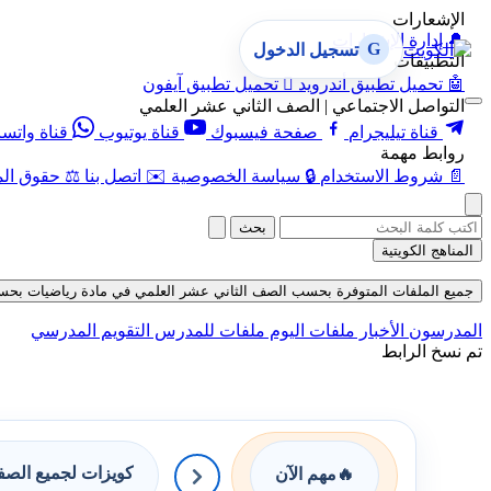
الإشعارات
🔔
إدارة الإشعارات
G
تسجيل الدخول
التطبيقات
🤖
تحميل تطبيق أندرويد

تحميل تطبيق آيفون
التواصل الاجتماعي | الصف الثاني عشر العلمي
قناة تيليجرام
صفحة فيسبوك
قناة يوتيوب
قناة واتس
روابط مهمة
📄
شروط الاستخدام
🔒
سياسة الخصوصية
✉️
اتصل بنا
⚖️
حقوق الم
بحث
المناهج الكويتية
جميع الملفات المتوفرة بحسب الصف الثاني عشر العلمي في مادة رياضيات بحسب الفصل 
المدرسون
الأخبار
ملفات اليوم
ملفات للمدرس
التقويم المدرسي
تم نسخ الرابط
كويزات لجميع الص
🔥
مهم الآن