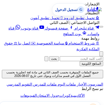
الإشعارات
🔔
إدارة الإشعارات
G
تسجيل الدخول
التطبيقات
🤖
تحميل تطبيق أندرويد

تحميل تطبيق آيفون
التواصل الاجتماعي | الصف الثاني
قناة تيليجرام
صفحة فيسبوك
قناة يوتيوب
قناة
واتساب
بوت المناهج
روابط مهمة
📄
شروط الاستخدام
🔒
سياسة الخصوصية
✉️
اتصل بنا
⚖️
حقوق
الملكية الفكرية
بحث
المناهج الكويتية
جميع الملفات المتوفرة بحسب الصف الثاني في مادة لغة انجليزية بحسب
الفصل الأول في قسم مذكرات وبنوك حتى تاريخ 07-08-2026
المدرسون
الأخبار
ملفات اليوم
ملفات للمدرس
التقويم المدرسي
تم نسخ الرابط
الأكاديمية
كويزات
جدول الامتحان
الفيديوهات