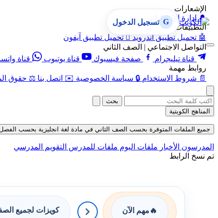
الإشعارات
🔔
إدارة الإشعارات
G
تسجيل الدخول
التطبيقات
🤖
تحميل تطبيق أندرويد

تحميل تطبيق آيفون
التواصل الاجتماعي | الصف الثاني
قناة تيليجرام
صفحة فيسبوك
قناة يوتيوب
قناة واتس
روابط مهمة
📄
شروط الاستخدام
🔒
سياسة الخصوصية
✉️
اتصل بنا
⚖️
حقوق الم
بحث
المناهج الكويتية
جميع الملفات المتوفرة بحسب الصف الثاني في مادة لغة انجليزية بحسب الفصل الأول ف
المدرسون
الأخبار
ملفات اليوم
ملفات للمدرس
التقويم المدرسي
تم نسخ الرابط
كويزات لجميع الص
🔥
مهم الآن