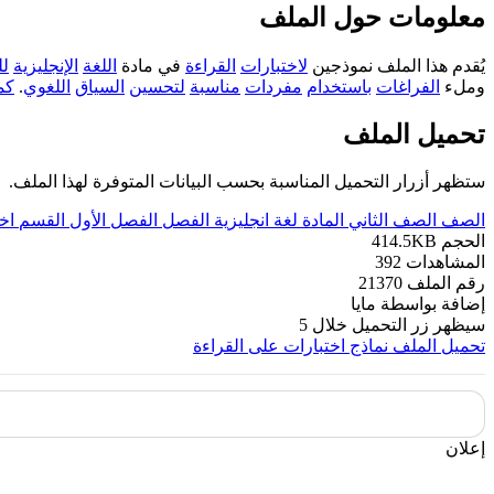
معلومات حول الملف
يُقدم هذا الملف نموذجين
لاختبارات
القراءة
في مادة
اللغة
الإنجليزية
ل
وملء
الفراغات
باستخدام
مفردات
مناسبة
لتحسين
السياق
اللغوي
.
كم
تحميل الملف
ستظهر أزرار التحميل المناسبة بحسب البيانات المتوفرة لهذا الملف.
الصف
الصف الثاني
المادة
لغة انجليزية
الفصل
الفصل الأول
القسم
اخ
الحجم
414.5KB
المشاهدات
392
رقم الملف
21370
إضافة بواسطة
مايا
سيظهر زر التحميل خلال
5
تحميل الملف
نماذج اختبارات على القراءة
إعلان