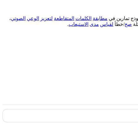
وذج تمارين في
مطابقة
الكلمات
المتقاطعة
لتعزيز
الوعي
الصوتي
،
لة
صح
/خطأ
لقياس
مدى
الاستيعاب
.