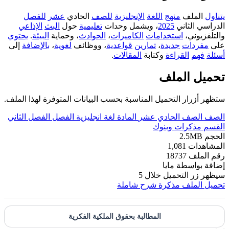
يتناول
الملف
منهج
اللغة
الإنجليزية
للصف
الحادي
عشر
للفصل
الدراسي الثاني
2025
، ويشمل وحدات
تعليمية
حول
البث
الإذاعي
والتلفزيوني،
استخدامات
الكاميرات
،
الحوادث
، وحماية
البيئة
.
يحتوي
على
مفردات
جديدة
،
تمارين
قواعدية
، ووظائف
لغوية
،
بالإضافة
إلى
أسئلة
فهم
القراءة
وكتابة
المقالات
.
تحميل الملف
ستظهر أزرار التحميل المناسبة بحسب البيانات المتوفرة لهذا الملف.
الصف
الصف الحادي عشر
المادة
لغة انجليزية
الفصل
الفصل الثاني
القسم
مذكرات وبنوك
الحجم
2.5MB
المشاهدات
1,081
رقم الملف
18737
إضافة بواسطة
مايا
سيظهر زر التحميل خلال
5
تحميل الملف
مذكرة شرح شاملة
المطالبة بحقوق الملكية الفكرية