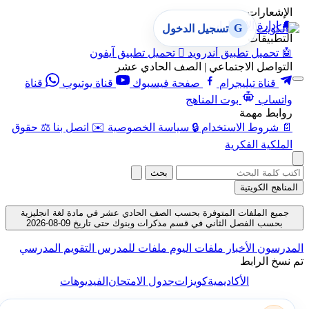
الإشعارات
🔔
إدارة الإشعارات
G
تسجيل الدخول
التطبيقات
🤖
تحميل تطبيق أندرويد

تحميل تطبيق آيفون
التواصل الاجتماعي | الصف الحادي عشر
قناة تيليجرام
صفحة فيسبوك
قناة يوتيوب
قناة
واتساب
بوت المناهج
روابط مهمة
📄
شروط الاستخدام
🔒
سياسة الخصوصية
✉️
اتصل بنا
⚖️
حقوق
الملكية الفكرية
بحث
المناهج الكويتية
جميع الملفات المتوفرة بحسب الصف الحادي عشر في مادة لغة انجليزية
بحسب الفصل الثاني في قسم مذكرات وبنوك حتى تاريخ 09-08-2026
المدرسون
الأخبار
ملفات اليوم
ملفات للمدرس
التقويم المدرسي
تم نسخ الرابط
الأكاديمية
كويزات
جدول الامتحان
الفيديوهات