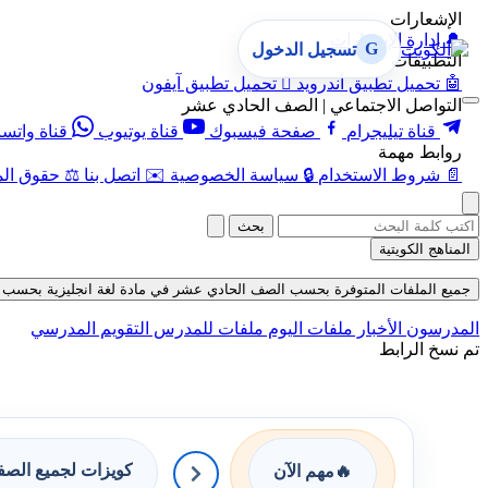
الإشعارات
🔔
إدارة الإشعارات
G
تسجيل الدخول
التطبيقات
🤖
تحميل تطبيق أندرويد

تحميل تطبيق آيفون
التواصل الاجتماعي | الصف الحادي عشر
قناة تيليجرام
صفحة فيسبوك
قناة يوتيوب
قناة واتس
روابط مهمة
📄
شروط الاستخدام
🔒
سياسة الخصوصية
✉️
اتصل بنا
⚖️
حقوق الم
بحث
المناهج الكويتية
جميع الملفات المتوفرة بحسب الصف الحادي عشر في مادة لغة انجليزية بحسب الفصل ا
المدرسون
الأخبار
ملفات اليوم
ملفات للمدرس
التقويم المدرسي
تم نسخ الرابط
كويزات لجميع الص
🔥
مهم الآن