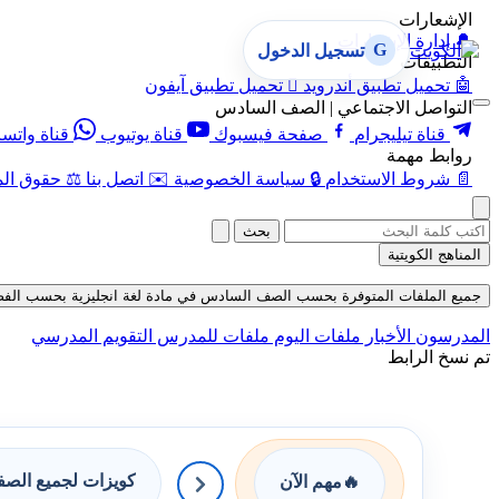
الإشعارات
🔔
إدارة الإشعارات
G
تسجيل الدخول
التطبيقات
🤖
تحميل تطبيق أندرويد

تحميل تطبيق آيفون
التواصل الاجتماعي | الصف السادس
قناة تيليجرام
صفحة فيسبوك
قناة يوتيوب
قناة واتس
روابط مهمة
📄
شروط الاستخدام
🔒
سياسة الخصوصية
✉️
اتصل بنا
⚖️
حقوق الم
بحث
المناهج الكويتية
جميع الملفات المتوفرة بحسب الصف السادس في مادة لغة انجليزية بحسب الفصل الأول
المدرسون
الأخبار
ملفات اليوم
ملفات للمدرس
التقويم المدرسي
تم نسخ الرابط
كويزات لجميع الص
🔥
مهم الآن