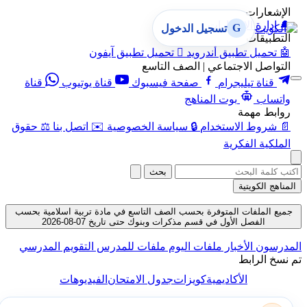
الإشعارات
🔔
إدارة الإشعارات
G
تسجيل الدخول
التطبيقات
🤖
تحميل تطبيق أندرويد

تحميل تطبيق آيفون
التواصل الاجتماعي | الصف التاسع
قناة تيليجرام
صفحة فيسبوك
قناة يوتيوب
قناة
واتساب
بوت المناهج
روابط مهمة
📄
شروط الاستخدام
🔒
سياسة الخصوصية
✉️
اتصل بنا
⚖️
حقوق
الملكية الفكرية
بحث
المناهج الكويتية
جميع الملفات المتوفرة بحسب الصف التاسع في مادة تربية اسلامية بحسب
الفصل الأول في قسم مذكرات وبنوك حتى تاريخ 07-08-2026
المدرسون
الأخبار
ملفات اليوم
ملفات للمدرس
التقويم المدرسي
تم نسخ الرابط
الأكاديمية
كويزات
جدول الامتحان
الفيديوهات