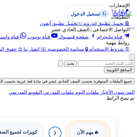
الإشعارات
🔔
إدارة الإشعارات
G
تسجيل الدخول
التطبيقات
🤖
تحميل تطبيق أندرويد

تحميل تطبيق آيفون
التواصل الاجتماعي | الصف الحادي عشر
قناة تيليجرام
صفحة فيسبوك
قناة يوتيوب
قناة واتس
روابط مهمة
📄
شروط الاستخدام
🔒
سياسة الخصوصية
✉️
اتصل بنا
⚖️
حقوق الم
بحث
المناهج الكويتية
جميع الملفات المتوفرة بحسب الصف الحادي عشر في مادة لغة عربية بحسب الفصل الأ
المدرسون
الأخبار
ملفات اليوم
ملفات للمدرس
التقويم المدرسي
تم نسخ الرابط
كويزات لجميع الص
🔥
مهم الآن