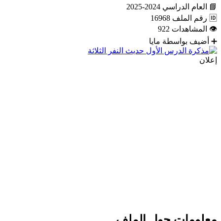
📘
العام الدراسي
2024-2025
🆔
رقم الملف
16968
👁
المشاهدات
922
➕
أضيف بواسطة
مايا
إعلان
معلومات حول الملف