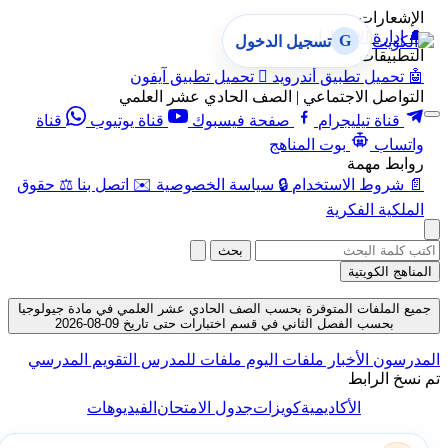
الإشعارات
🔔
إدارة الإشعارات
G
تسجيل الدخول
التطبيقات
🤖
تحميل تطبيق أندرويد

تحميل تطبيق آيفون
التواصل الاجتماعي | الصف الحادي عشر العلمي
قناة تيليجرام
صفحة فيسبوك
قناة يوتيوب
قناة
واتساب
بوت المناهج
روابط مهمة
📄
شروط الاستخدام
🔒
سياسة الخصوصية
✉️
اتصل بنا
⚖️
حقوق
الملكية الفكرية
بحث
المناهج الكويتية
جميع الملفات المتوفرة بحسب الصف الحادي عشر العلمي في مادة جيولوجيا
بحسب الفصل الثاني في قسم اختبارات حتى تاريخ 09-08-2026
المدرسون
الأخبار
ملفات اليوم
ملفات للمدرس
التقويم المدرسي
تم نسخ الرابط
الأكاديمية
كويزات
جدول الامتحان
الفيديوهات