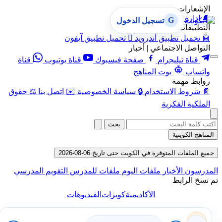
الإشعارات
🔔
إدارة الإشعارات
G
تسجيل الدخول
التطبيقات
🤖
تحميل تطبيق أندرويد

تحميل تطبيق آيفون
التواصل الاجتماعي | أخبار
قناة تيليجرام
صفحة فيسبوك
قناة يوتيوب
قناة
واتساب
بوت المناهج
روابط مهمة
📄
شروط الاستخدام
🔒
سياسة الخصوصية
✉️
اتصل بنا
⚖️
حقوق
الملكية الفكرية
بحث
المناهج الكويتية
جميع الملفات المتوفرة في الكويت حتى تاريخ 06-08-2026
المدرسون
الأخبار
ملفات اليوم
ملفات للمدرس
التقويم المدرسي
تم نسخ الرابط
الأكاديمية
كويزات
الفيديوهات