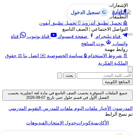
الإشعارات
🔔
إدارة الإشعارات
G
تسجيل الدخول
التطبيقات
🤖
تحميل تطبيق أندرويد

تحميل تطبيق آيفون
التواصل الاجتماعي | الصف التاسع
قناة تيليجرام
صفحة فيسبوك
قناة يوتيوب
قناة
واتساب
بوت المناهج
روابط مهمة
📄
شروط الاستخدام
🔒
سياسة الخصوصية
✉️
اتصل بنا
⚖️
حقوق
الملكية الفكرية
بحث
المناهج الكويتية
جميع الملفات المتوفرة بحسب الصف التاسع في مادة لغة انجليزية بحسب
الفصل الأول في قسم حلول حتى تاريخ 07-08-2026
المدرسون
الأخبار
ملفات اليوم
ملفات للمدرس
التقويم المدرسي
تم نسخ الرابط
الأكاديمية
كويزات
جدول الامتحان
الفيديوهات