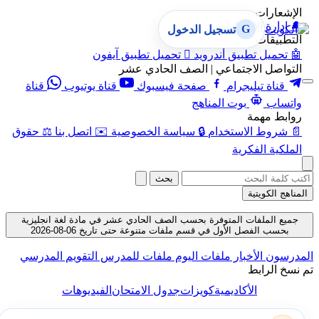
الإشعارات
🔔
إدارة الإشعارات
G
تسجيل الدخول
التطبيقات
🤖
تحميل تطبيق أندرويد

تحميل تطبيق آيفون
التواصل الاجتماعي | الصف الحادي عشر
قناة تيليجرام
صفحة فيسبوك
قناة يوتيوب
قناة
واتساب
بوت المناهج
روابط مهمة
📄
شروط الاستخدام
🔒
سياسة الخصوصية
✉️
اتصل بنا
⚖️
حقوق
الملكية الفكرية
بحث
المناهج الكويتية
جميع الملفات المتوفرة بحسب الصف الحادي عشر في مادة لغة انجليزية
بحسب الفصل الأول في قسم ملفات متنوعة حتى تاريخ 06-08-2026
لمدرسون
الأخبار
ملفات اليوم
ملفات للمدرس
التقويم المدرسي
م نسخ الرابط
الأكاديمية
كويزات
جدول الامتحان
الفيديوهات