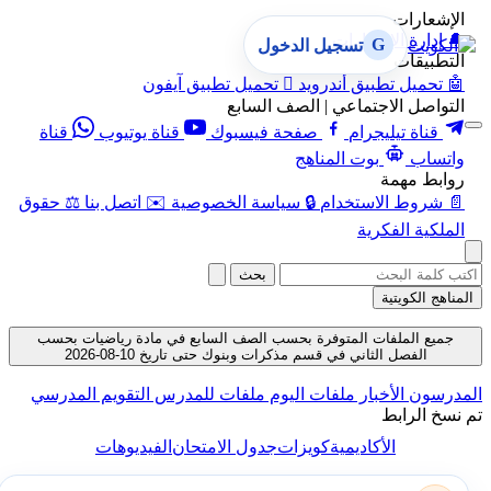
الإشعارات
🔔
إدارة الإشعارات
G
تسجيل الدخول
التطبيقات
🤖
تحميل تطبيق أندرويد

تحميل تطبيق آيفون
التواصل الاجتماعي | الصف السابع
قناة تيليجرام
صفحة فيسبوك
قناة يوتيوب
قناة
واتساب
بوت المناهج
روابط مهمة
📄
شروط الاستخدام
🔒
سياسة الخصوصية
✉️
اتصل بنا
⚖️
حقوق
الملكية الفكرية
بحث
المناهج الكويتية
جميع الملفات المتوفرة بحسب الصف السابع في مادة رياضيات بحسب
الفصل الثاني في قسم مذكرات وبنوك حتى تاريخ 10-08-2026
المدرسون
الأخبار
ملفات اليوم
ملفات للمدرس
التقويم المدرسي
تم نسخ الرابط
الأكاديمية
كويزات
جدول الامتحان
الفيديوهات