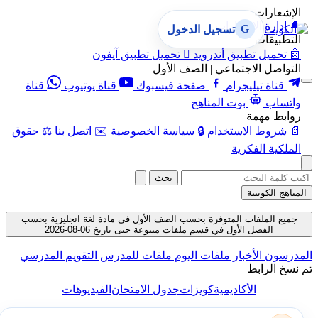
الإشعارات
🔔
إدارة الإشعارات
G
تسجيل الدخول
التطبيقات
🤖
تحميل تطبيق أندرويد

تحميل تطبيق آيفون
التواصل الاجتماعي | الصف الأول
قناة تيليجرام
صفحة فيسبوك
قناة يوتيوب
قناة
واتساب
بوت المناهج
روابط مهمة
📄
شروط الاستخدام
🔒
سياسة الخصوصية
✉️
اتصل بنا
⚖️
حقوق
الملكية الفكرية
بحث
المناهج الكويتية
جميع الملفات المتوفرة بحسب الصف الأول في مادة لغة انجليزية بحسب
الفصل الأول في قسم ملفات متنوعة حتى تاريخ 06-08-2026
لمدرسون
الأخبار
ملفات اليوم
ملفات للمدرس
التقويم المدرسي
م نسخ الرابط
الأكاديمية
كويزات
جدول الامتحان
الفيديوهات