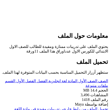
علومات حول الملف
حتوي الملف على تدريبات ممتازة ومفيدة للطالب للصف الاول
لابتدائي للكورس الاول عدداوراق هذا الملف 11ورقة
حميل الملف
تظهر أزرار التحميل المناسبة بحسب البيانات المتوفرة لهذا الملف.
لصف
الصف الأول
المادة
لغة انجليزية
الفصل
الفصل الأول
القسم
لفات متنوعة
لحجم
14.4 MB
لمشاهدات
3,496
قم الملف
1418
ضافة بواسطة
Maya
حميل الملف من رابط خارجي
تدريبات مفيدة في مادة اللغة