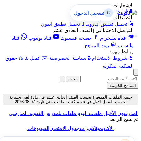
عارات
دارة الإشعارات
G
تسجيل الدخول
بيقات
حميل تطبيق أندرويد

تحميل تطبيق آيفون
اصل الاجتماعي | الصف الحادي عشر
ناة تيليجرام
صفحة فيسبوك
قناة يوتيوب
قناة
ساب
بوت المناهج
ط مهمة
روط الاستخدام
🔒
سياسة الخصوصية
✉️
اتصل بنا
⚖️
حقوق
كية الفكرية
بحث
 الكويتية
 الملفات المتوفرة بحسب الصف الحادي عشر في مادة لغة انجليزية
حسب الفصل الأول في قسم كتب للطالب حتى تاريخ 07-08-2026
سون
الأخبار
ملفات اليوم
ملفات للمدرس
التقويم المدرسي
 الرابط
الأكاديمية
كويزات
جدول الامتحان
الفيديوهات