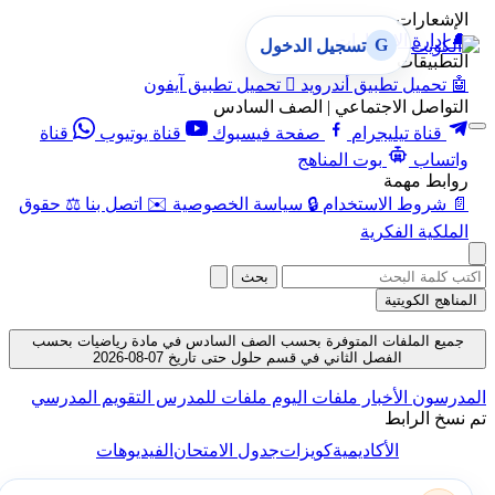
الإشعارات
🔔
إدارة الإشعارات
G
تسجيل الدخول
التطبيقات
🤖
تحميل تطبيق أندرويد

تحميل تطبيق آيفون
التواصل الاجتماعي | الصف السادس
قناة تيليجرام
صفحة فيسبوك
قناة يوتيوب
قناة
واتساب
بوت المناهج
روابط مهمة
📄
شروط الاستخدام
🔒
سياسة الخصوصية
✉️
اتصل بنا
⚖️
حقوق
الملكية الفكرية
بحث
المناهج الكويتية
جميع الملفات المتوفرة بحسب الصف السادس في مادة رياضيات بحسب
الفصل الثاني في قسم حلول حتى تاريخ 07-08-2026
المدرسون
الأخبار
ملفات اليوم
ملفات للمدرس
التقويم المدرسي
تم نسخ الرابط
الأكاديمية
كويزات
جدول الامتحان
الفيديوهات