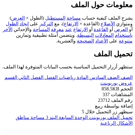
معلومات حول الملف
يشرح الملف كيفية حساب
مساحة
المستطيل
(الطول ×
العرض
)
ومتوازي
الأضلاع
(القاعدة ×
الارتفاع
)، مع
التركيز
على
إيجاد
الطول
أو
العرض
أو
القاعدة
أو
الارتفاع
عند
معرفة
المساحة
والإحداثي
الآخر
باستخدام
المعادلات
البسيطة
. ويتضمن أمثلة تطبيقية وتمارين
متنوعة
على
الأعداد
الصحيحة
والعشرية.
تحميل الملف
ستظهر أزرار التحميل المناسبة بحسب البيانات المتوفرة لهذا الملف.
الصف
الصف السادس
المادة
رياضيات
الفصل
الفصل الثاني
القسم
عروض بوربوينت
الحجم
858.5KB
المشاهدات
337
رقم الملف
23712
إضافة بواسطة
ربيع
سيظهر زر التحميل خلال
5
تحميل الملف
بوربوينت الوحدة السابعة البند 3 مساحة مناطق
الأشكال الرباعية