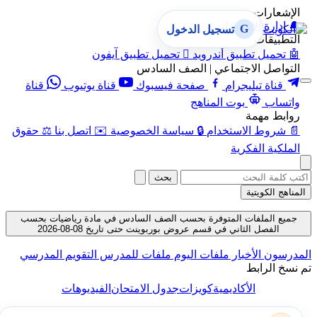
الإشعارات
🔔
إدارة الإشعارات
G
تسجيل الدخول
التطبيقات
🤖
تحميل تطبيق أندرويد

تحميل تطبيق آيفون
التواصل الاجتماعي | الصف السادس
قناة تيليجرام
صفحة فيسبوك
قناة يوتيوب
قناة
واتساب
بوت المناهج
روابط مهمة
📄
شروط الاستخدام
🔒
سياسة الخصوصية
✉️
اتصل بنا
⚖️
حقوق
الملكية الفكرية
بحث
المناهج الكويتية
جميع الملفات المتوفرة بحسب الصف السادس في مادة رياضيات بحسب
الفصل الثاني في قسم عروض بوربوينت حتى تاريخ 08-08-2026
المدرسون
الأخبار
ملفات اليوم
ملفات للمدرس
التقويم المدرسي
تم نسخ الرابط
الأكاديمية
كويزات
جدول الامتحان
الفيديوهات