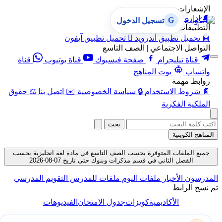
الإشعارات
🔔
إدارة الإشعارات
G
تسجيل الدخول
التطبيقات
🤖
تحميل تطبيق أندرويد

تحميل تطبيق آيفون
التواصل الاجتماعي | الصف التاسع
قناة تيليجرام
صفحة فيسبوك
قناة يوتيوب
قناة
واتساب
بوت المناهج
روابط مهمة
📄
شروط الاستخدام
🔒
سياسة الخصوصية
✉️
اتصل بنا
⚖️
حقوق
الملكية الفكرية
بحث
المناهج الكويتية
جميع الملفات المتوفرة بحسب الصف التاسع في مادة لغة انجليزية بحسب
الفصل الثاني في قسم مذكرات وبنوك حتى تاريخ 07-08-2026
المدرسون
الأخبار
ملفات اليوم
ملفات للمدرس
التقويم المدرسي
تم نسخ الرابط
الأكاديمية
كويزات
جدول الامتحان
الفيديوهات