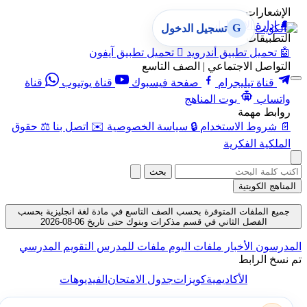
الإشعارات
🔔
إدارة الإشعارات
G
تسجيل الدخول
التطبيقات
🤖
تحميل تطبيق أندرويد

تحميل تطبيق آيفون
التواصل الاجتماعي | الصف التاسع
قناة تيليجرام
صفحة فيسبوك
قناة يوتيوب
قناة
واتساب
بوت المناهج
روابط مهمة
📄
شروط الاستخدام
🔒
سياسة الخصوصية
✉️
اتصل بنا
⚖️
حقوق
الملكية الفكرية
بحث
المناهج الكويتية
جميع الملفات المتوفرة بحسب الصف التاسع في مادة لغة انجليزية بحسب
الفصل الثاني في قسم مذكرات وبنوك حتى تاريخ 06-08-2026
المدرسون
الأخبار
ملفات اليوم
ملفات للمدرس
التقويم المدرسي
تم نسخ الرابط
الأكاديمية
كويزات
جدول الامتحان
الفيديوهات