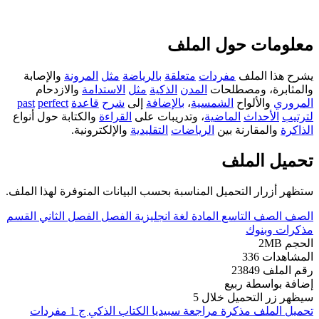
معلومات حول الملف
يشرح هذا الملف
مفردات
متعلقة
بالرياضة
مثل
المرونة
والإصابة
والمثابرة، ومصطلحات
المدن
الذكية
مثل
الاستدامة
والازدحام
المروري
والألواح
الشمسية
،
بالإضافة
إلى
شرح
قاعدة
perfect
past
لترتيب
الأحداث
الماضية
، وتدريبات على
القراءة
والكتابة حول أنواع
الذاكرة
والمقارنة بين
الرياضات
التقليدية
والإلكترونية.
تحميل الملف
ستظهر أزرار التحميل المناسبة بحسب البيانات المتوفرة لهذا الملف.
الصف
الصف التاسع
المادة
لغة انجليزية
الفصل
الفصل الثاني
القسم
مذكرات وبنوك
الحجم
2MB
المشاهدات
336
رقم الملف
23849
إضافة بواسطة
ربيع
سيظهر زر التحميل خلال
5
تحميل الملف
مذكرة مراجعة سبيديا الكتاب الذكي ج 1 مفردات