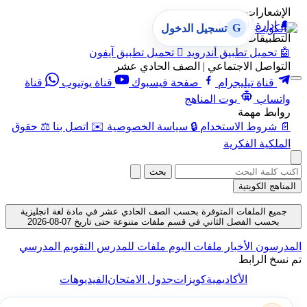
الإشعارات
🔔
إدارة الإشعارات
G
تسجيل الدخول
التطبيقات
🤖
تحميل تطبيق أندرويد

تحميل تطبيق آيفون
التواصل الاجتماعي | الصف الحادي عشر
قناة تيليجرام
صفحة فيسبوك
قناة يوتيوب
قناة
واتساب
بوت المناهج
روابط مهمة
📄
شروط الاستخدام
🔒
سياسة الخصوصية
✉️
اتصل بنا
⚖️
حقوق
الملكية الفكرية
بحث
المناهج الكويتية
جميع الملفات المتوفرة بحسب الصف الحادي عشر في مادة لغة انجليزية
بحسب الفصل الثاني في قسم ملفات متنوعة حتى تاريخ 07-08-2026
المدرسون
الأخبار
ملفات اليوم
ملفات للمدرس
التقويم المدرسي
تم نسخ الرابط
الأكاديمية
كويزات
جدول الامتحان
الفيديوهات