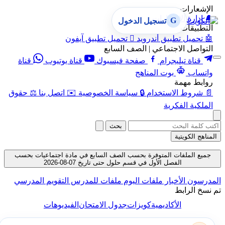
الإشعارات
🔔
إدارة الإشعارات
G
تسجيل الدخول
التطبيقات
🤖
تحميل تطبيق أندرويد

تحميل تطبيق آيفون
التواصل الاجتماعي | الصف السابع
قناة تيليجرام
صفحة فيسبوك
قناة يوتيوب
قناة
واتساب
بوت المناهج
روابط مهمة
📄
شروط الاستخدام
🔒
سياسة الخصوصية
✉️
اتصل بنا
⚖️
حقوق
الملكية الفكرية
بحث
المناهج الكويتية
جميع الملفات المتوفرة بحسب الصف السابع في مادة اجتماعيات بحسب
الفصل الأول في قسم حلول حتى تاريخ 07-08-2026
المدرسون
الأخبار
ملفات اليوم
ملفات للمدرس
التقويم المدرسي
تم نسخ الرابط
الأكاديمية
كويزات
جدول الامتحان
الفيديوهات