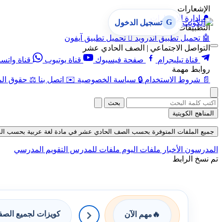
الإشعارات
🔔
إدارة الإشعارات
G
تسجيل الدخول
التطبيقات
🤖
تحميل تطبيق أندرويد

تحميل تطبيق آيفون
التواصل الاجتماعي | الصف الحادي عشر
قناة تيليجرام
صفحة فيسبوك
قناة يوتيوب
قناة واتس
روابط مهمة
📄
شروط الاستخدام
🔒
سياسة الخصوصية
✉️
اتصل بنا
⚖️
حقوق الم
بحث
المناهج الكويتية
جميع الملفات المتوفرة بحسب الصف الحادي عشر في مادة لغة عربية بحسب الفصل الأول في قسم حلول حتى تاريخ 07-08-2026
المدرسون
الأخبار
ملفات اليوم
ملفات للمدرس
التقويم المدرسي
تم نسخ الرابط
كويزات لجميع الص
🔥
مهم الآن