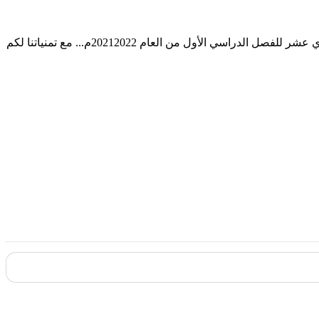
أسئلة اختبار في مادة اللغة العربية للصف الحادي عشر للفصل الدراسي الأول من العام 20212022م... مع تمنياتنا لكم