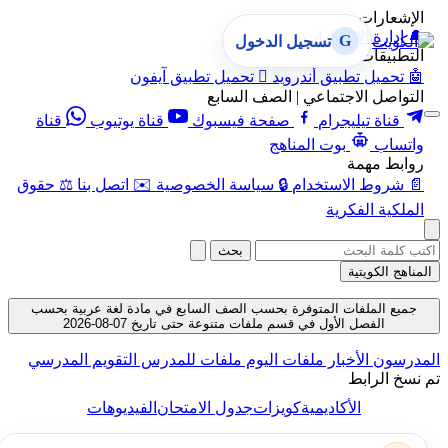
الإشعارات
🔔
إدارة الإشعارات
G
تسجيل الدخول
التطبيقات
🤖
تحميل تطبيق أندرويد

تحميل تطبيق آيفون
التواصل الاجتماعي | الصف السابع
قناة تيليجرام
صفحة فيسبوك
قناة يوتيوب
قناة
واتساب
بوت المناهج
روابط مهمة
📄
شروط الاستخدام
🔒
سياسة الخصوصية
✉️
اتصل بنا
⚖️
حقوق
الملكية الفكرية
بحث
المناهج الكويتية
جميع الملفات المتوفرة بحسب الصف السابع في مادة لغة عربية بحسب
الفصل الأول في قسم ملفات متنوعة حتى تاريخ 07-08-2026
المدرسون
الأخبار
ملفات اليوم
ملفات للمدرس
التقويم المدرسي
تم نسخ الرابط
الأكاديمية
كويزات
جدول الامتحان
الفيديوهات