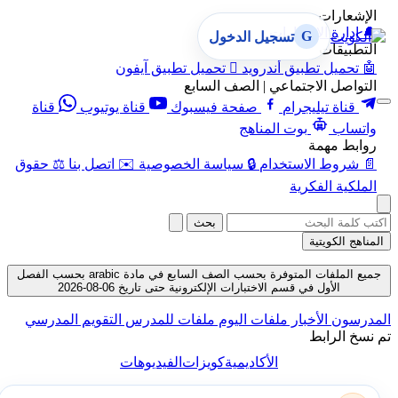
الإشعارات
🔔
إدارة الإشعارات
G
تسجيل الدخول
التطبيقات
🤖
تحميل تطبيق أندرويد

تحميل تطبيق آيفون
التواصل الاجتماعي | الصف السابع
قناة تيليجرام
صفحة فيسبوك
قناة يوتيوب
قناة
واتساب
بوت المناهج
روابط مهمة
📄
شروط الاستخدام
🔒
سياسة الخصوصية
✉️
اتصل بنا
⚖️
حقوق
الملكية الفكرية
بحث
المناهج الكويتية
جميع الملفات المتوفرة بحسب الصف السابع في مادة arabic بحسب الفصل
الأول في قسم الاختبارات الإلكترونية حتى تاريخ 06-08-2026
المدرسون
الأخبار
ملفات اليوم
ملفات للمدرس
التقويم المدرسي
تم نسخ الرابط
الأكاديمية
كويزات
الفيديوهات