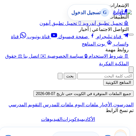
الإشعارات
🔔
إدارة الإشعارات
G
تسجيل الدخول
التطبيقات
🤖
تحميل تطبيق أندرويد

تحميل تطبيق آيفون
التواصل الاجتماعي | أخبار
قناة تيليجرام
صفحة فيسبوك
قناة يوتيوب
قناة
واتساب
بوت المناهج
روابط مهمة
📄
شروط الاستخدام
🔒
سياسة الخصوصية
✉️
اتصل بنا
⚖️
حقوق
الملكية الفكرية
بحث
المناهج الكويتية
جميع الملفات المتوفرة في الكويت حتى تاريخ 07-08-2026
المدرسون
الأخبار
ملفات اليوم
ملفات للمدرس
التقويم المدرسي
تم نسخ الرابط
الأكاديمية
كويزات
الفيديوهات