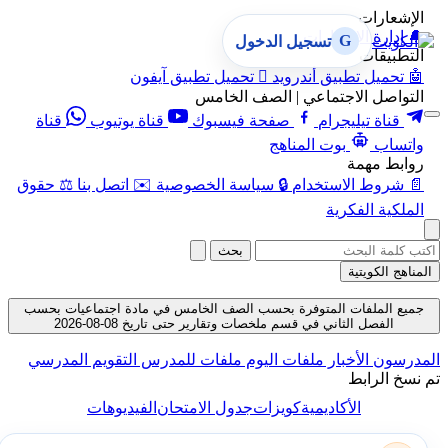
الإشعارات
🔔
إدارة الإشعارات
G
تسجيل الدخول
التطبيقات
🤖
تحميل تطبيق أندرويد

تحميل تطبيق آيفون
التواصل الاجتماعي | الصف الخامس
قناة تيليجرام
صفحة فيسبوك
قناة يوتيوب
قناة
واتساب
بوت المناهج
روابط مهمة
📄
شروط الاستخدام
🔒
سياسة الخصوصية
✉️
اتصل بنا
⚖️
حقوق
الملكية الفكرية
بحث
المناهج الكويتية
جميع الملفات المتوفرة بحسب الصف الخامس في مادة اجتماعيات بحسب
الفصل الثاني في قسم ملخصات وتقارير حتى تاريخ 08-08-2026
المدرسون
الأخبار
ملفات اليوم
ملفات للمدرس
التقويم المدرسي
تم نسخ الرابط
الأكاديمية
كويزات
جدول الامتحان
الفيديوهات