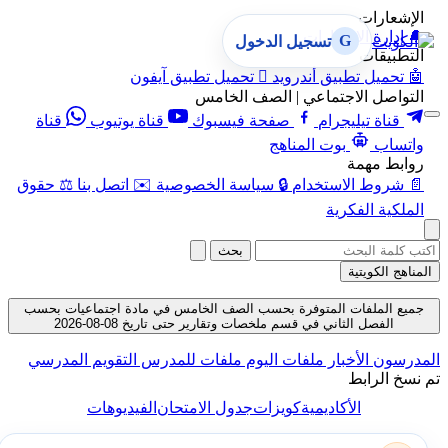
الإشعارات
🔔
إدارة الإشعارات
G
تسجيل الدخول
التطبيقات
🤖
تحميل تطبيق أندرويد

تحميل تطبيق آيفون
التواصل الاجتماعي | الصف الخامس
قناة تيليجرام
صفحة فيسبوك
قناة يوتيوب
قناة
واتساب
بوت المناهج
روابط مهمة
📄
شروط الاستخدام
🔒
سياسة الخصوصية
✉️
اتصل بنا
⚖️
حقوق
الملكية الفكرية
بحث
المناهج الكويتية
جميع الملفات المتوفرة بحسب الصف الخامس في مادة اجتماعيات بحسب
الفصل الثاني في قسم ملخصات وتقارير حتى تاريخ 08-08-2026
المدرسون
الأخبار
ملفات اليوم
ملفات للمدرس
التقويم المدرسي
تم نسخ الرابط
الأكاديمية
كويزات
جدول الامتحان
الفيديوهات