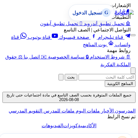
الإشعارات
🔔
إدارة الإشعارات
G
تسجيل الدخول
التطبيقات
🤖
تحميل تطبيق أندرويد

تحميل تطبيق آيفون
التواصل الاجتماعي | الصف التاسع
قناة تيليجرام
صفحة فيسبوك
قناة يوتيوب
قناة
واتساب
بوت المناهج
روابط مهمة
📄
شروط الاستخدام
🔒
سياسة الخصوصية
✉️
اتصل بنا
⚖️
حقوق
الملكية الفكرية
بحث
المناهج الكويتية
جميع الملفات المتوفرة بحسب الصف التاسع في مادة اجتماعيات حتى تاريخ
08-08-2026
المدرسون
الأخبار
ملفات اليوم
ملفات للمدرس
التقويم المدرسي
تم نسخ الرابط
الأكاديمية
كويزات
الفيديوهات