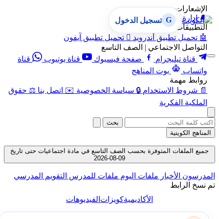
الإشعارات
🔔
إدارة الإشعارات
G
تسجيل الدخول
التطبيقات
🤖
تحميل تطبيق أندرويد

تحميل تطبيق آيفون
التواصل الاجتماعي | الصف التاسع
قناة تيليجرام
صفحة فيسبوك
قناة يوتيوب
قناة
واتساب
بوت المناهج
روابط مهمة
📄
شروط الاستخدام
🔒
سياسة الخصوصية
✉️
اتصل بنا
⚖️
حقوق
الملكية الفكرية
بحث
المناهج الكويتية
جميع الملفات المتوفرة بحسب الصف التاسع في مادة اجتماعيات حتى تاريخ
09-08-2026
المدرسون
الأخبار
ملفات اليوم
ملفات للمدرس
التقويم المدرسي
تم نسخ الرابط
الأكاديمية
كويزات
الفيديوهات