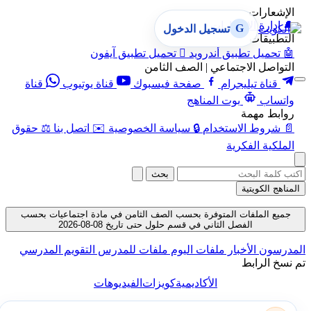
الإشعارات
🔔
إدارة الإشعارات
G
تسجيل الدخول
التطبيقات
🤖
تحميل تطبيق أندرويد

تحميل تطبيق آيفون
التواصل الاجتماعي | الصف الثامن
قناة تيليجرام
صفحة فيسبوك
قناة يوتيوب
قناة
واتساب
بوت المناهج
روابط مهمة
📄
شروط الاستخدام
🔒
سياسة الخصوصية
✉️
اتصل بنا
⚖️
حقوق
الملكية الفكرية
بحث
المناهج الكويتية
جميع الملفات المتوفرة بحسب الصف الثامن في مادة اجتماعيات بحسب
الفصل الثاني في قسم حلول حتى تاريخ 08-08-2026
المدرسون
الأخبار
ملفات اليوم
ملفات للمدرس
التقويم المدرسي
تم نسخ الرابط
الأكاديمية
كويزات
الفيديوهات